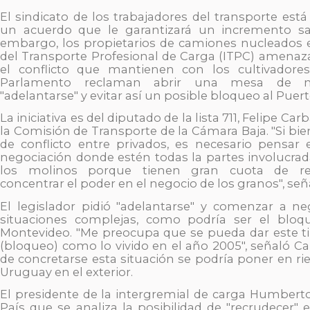
El sindicato de los trabajadores del transporte está
un acuerdo que le garantizará un incremento sal
embargo, los propietarios de camiones nucleados e
del Transporte Profesional de Carga (ITPC) amenaz
el conflicto que mantienen con los cultivadores
Parlamento reclaman abrir una mesa de ne
"adelantarse" y evitar así un posible bloqueo al Puer
La iniciativa es del diputado de la lista 711, Felipe Car
la Comisión de Transporte de la Cámara Baja. "Si bie
de conflicto entre privados, es necesario pensa
negociación donde estén todas la partes involucra
los molinos porque tienen gran cuota de res
concentrar el poder en el negocio de los granos", señ
El legislador pidió "adelantarse" y comenzar a neg
situaciones complejas, como podría ser el bloq
Montevideo. "Me preocupa que se pueda dar este ti
(bloqueo) como lo vivido en el año 2005", señaló Car
de concretarse esta situación se podría poner en r
Uruguay en el exterior.
El presidente de la intergremial de carga Humberto
País que se analiza la posibilidad de "recrudecer" e