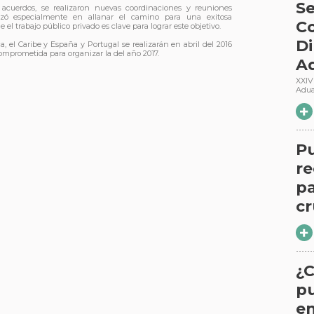
Se
acuerdos, se realizaron nuevas coordinaciones y reuniones
nzó especialmente en allanar el camino para una exitosa
Co
 trabajo público privado es clave para lograr este objetivo.
Di
 el Caribe y España y Portugal se realizarán en abril del 2016
omprometida para organizar la del año 2017.
A
XXIV
Adu
P
re
pa
cr
¿C
p
en