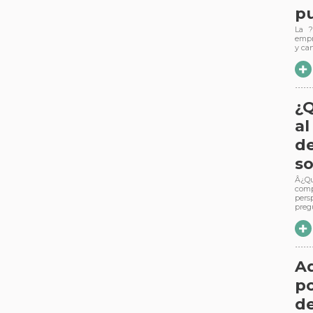
p
La ?
empr
y ca
¿Q
al
d
so
Â¿Qu
com
pers
preg
Ad
po
de