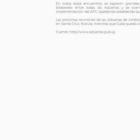
En todos estos encuentros se lograron grandes 
bilaterales entre todas las Aduanas y se ava
implementación del AFC, quedando establecido que el
Las próximas reuniones de las Aduanas de América,
en Santa Cruz, Bolivia, mientras que Cuba quedó c
Fuente: http://www.aduanas.gub.uy