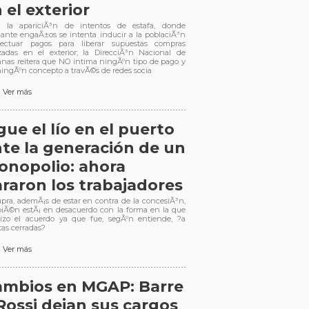
 el exterior
 la apariciÃ³n de intentos de estafa, donde
ante engaÃ±os se intenta inducir a la poblaciÃ³n
ectuar pagos para liberar supuestas compras
izadas en el exterior; la DirecciÃ³n Nacional de
nas reitera que NO intima ningÃºn tipo de pago y
ningÃºn concepto a travÃ©s de redes socia
Ver más
gue el lío en el puerto
te la generación de un
nopolio: ahora
raron los trabajadores
upra, ademÃ¡s de estar en contra de la concesiÃ³n,
iÃ©n estÃ¡ en desacuerdo con la forma en la que
izo el acuerdo ya que fue, segÃºn entiende, ?a
tas cerradas?
Ver más
ambios en MGAP: Barre
Rossi dejan sus cargos