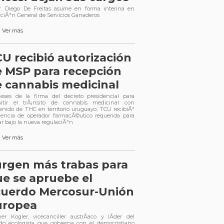
r. Diego De Freitas asume en forma interina en
cciÃ³n General de Servicios Ganaderos
Ver más
U recibió autorización
 MSP para recepción
 cannabis medicinal
ses de la firma del decreto presidencial para
itir el trÃ¡nsito de cannabis medicinal con
enido de THC en territorio uruguayo, TCU recibiÃ³
icencia de operador farmacÃ©utico requerida para
ar bajo la nueva regulaciÃ³n
Ver más
rgen más trabas para
e se apruebe el
cuerdo Mercosur-Unión
uropea
er Kogler, vicecanciller austrÃ­aco y lÃ­der del
ido ecologista que gobierna con el democristiano