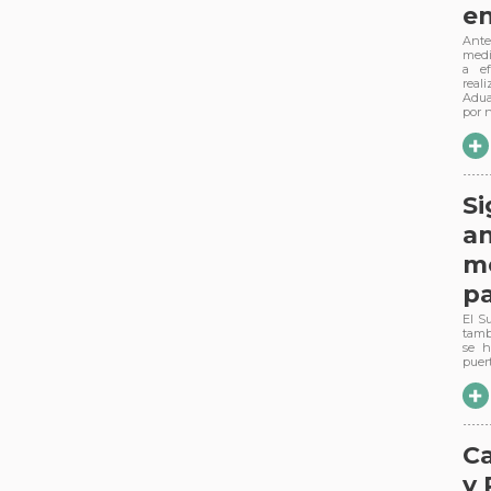
en
Ante
medi
a ef
real
Adua
por 
Si
an
mo
pa
El S
tamb
se h
puer
C
y 