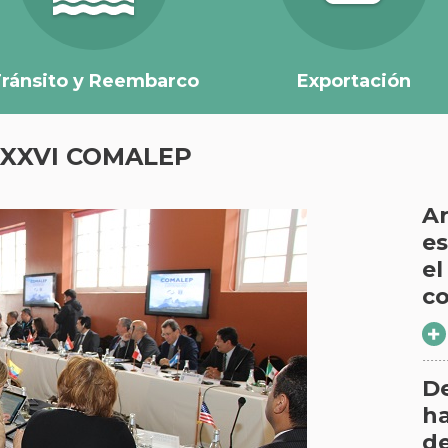
ránsito y Reembarco
Exportación
a XXXVI COMALEP
Ar
es
el
co
D
ha
d