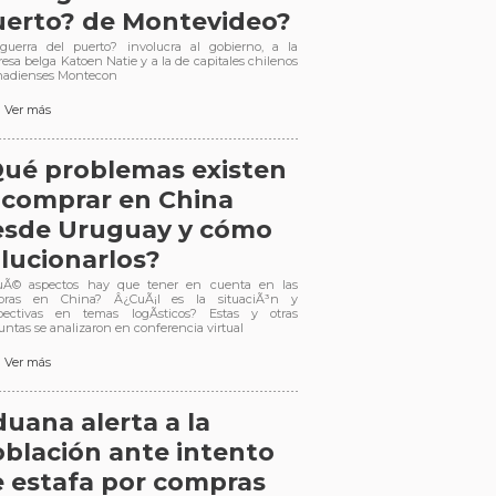
uerto? de Montevideo?
guerra del puerto? involucra al gobierno, a la
esa belga Katoen Natie y a la de capitales chilenos
nadienses Montecon
Ver más
ué problemas existen
 comprar en China
esde Uruguay y cómo
lucionarlos?
Ã© aspectos hay que tener en cuenta en las
pras en China? Â¿CuÃ¡l es la situaciÃ³n y
pectivas en temas logÃ­sticos? Estas y otras
untas se analizaron en conferencia virtual
Ver más
uana alerta a la
blación ante intento
 estafa por compras