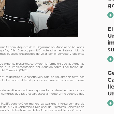
g
El
U
im
retario General Adjunto de la Organización Mundial de Aduanas,
s
paña, Pilar Jurado, permitió profundizar el intercambio de
mos públicos encargados de velar por el correcto y eficiente
 de expertos presentes, estuvieron la forma en que las Aduanas
 a la implementación del Acuerdo sobre Facilitación del
l del Comercio (OMC).
Ge
o y los desafíos que constituyen para las Aduanas en términos
Ca
te lucha contra el fraude, donde es clave el uso de las nuevas
ll
dos de las diversas Aduanas aprovecharon de estrechar vínculos
U
 comunes que los afectan, especialmente entre aquellas que
COMALEP, concluyó de manera exitosa una intensa semana de
ón de la XVIII Conferencia Regional de Directores Generales de
Reunión de las Aduanas de las Américas con el Sector Privado.