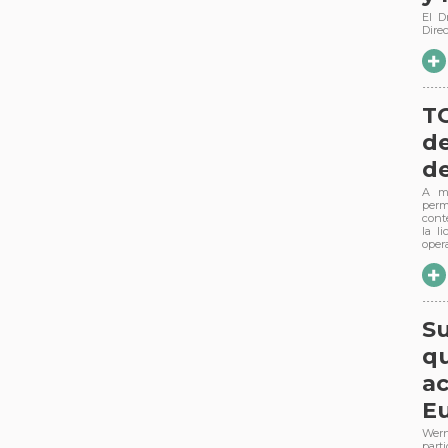
El D
Dire
TC
de
de
A me
perm
cont
la l
oper
Su
qu
a
E
Wern
part