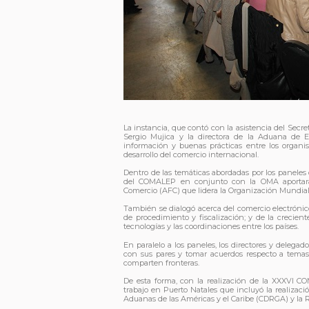
La instancia, que contó con la asistencia del Sec
Sergio Mujica y la directora de la Aduana de Es
información y buenas prácticas entre los organis
desarrollo del comercio internacional.
Dentro de las temáticas abordadas por los paneles
del COMALEP en conjunto con la OMA aportarán
Comercio (AFC) que lidera la Organización Mundia
También se dialogó acerca del comercio electrónic
de procedimiento y fiscalización; y de la crecien
tecnologías y las coordinaciones entre los países.
En paralelo a los paneles, los directores y delega
con sus pares y tomar acuerdos respecto a temas
comparten fronteras.
De esta forma, con la realización de la XXXVI 
trabajo en Puerto Natales que incluyó la realizaci
Aduanas de las Américas y el Caribe (CDRGA) y la 